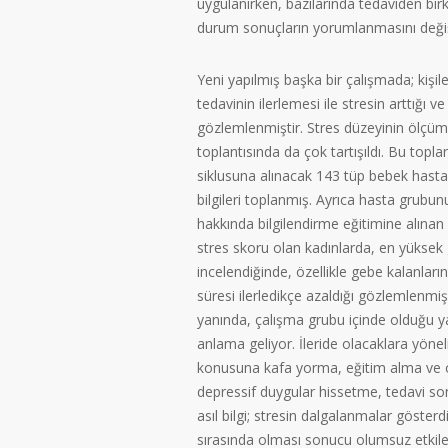
uygulanırken, bazılarında tedaviden bir
durum sonuçların yorumlanmasını değişt
Yeni yapılmış başka bir çalışmada; kişil
tedavinin ilerlemesi ile stresin arttığı 
gözlemlenmiştir. Stres düzeyinin ölçü
toplantısında da çok tartışıldı. Bu topla
siklusuna alınacak 143 tüp bebek hasta
bilgileri toplanmış. Ayrıca hasta grubun
hakkında bilgilendirme eğitimine alınan
stres skoru olan kadınlarda, en yüksek
incelendiğinde, özellikle gebe kalanları
süresi ilerledikçe azaldığı gözlemlenmiş
yanında, çalışma grubu içinde olduğu y
anlama geliyor. İleride olacaklara yöne
konusuna kafa yorma, eğitim alma ve 
depressif duygular hissetme, tedavi son
asıl bilgi; stresin dalgalanmalar gösterdi
sırasında olması sonucu olumsuz etkile