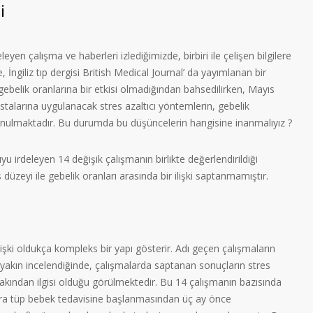
i
eleyen çalışma ve haberleri izlediğimizde, birbiri ile çelişen bilgilere
ngiliz tıp dergisi British Medical Journal’ da yayımlanan bir
gebelik oranlarına bir etkisi olmadığından bahsedilirken, Mayıs
stalarına uygulanacak stres azaltıcı yöntemlerin, gebelik
vunulmaktadır. Bu durumda bu düşüncelerin hangisine inanmalıyız ?
yu irdeleyen 14 değişik çalışmanın birlikte değerlendirildiği
düzeyi ile gebelik oranları arasında bir ilişki saptanmamıştır.
ilişki oldukça kompleks bir yapı gösterir. Adı geçen çalışmaların
 yakın incelendiğinde, çalışmalarda saptanan sonuçların stres
akından ilgisi olduğu görülmektedir. Bu 14 çalışmanın bazısında
ara tüp bebek tedavisine başlanmasından üç ay önce