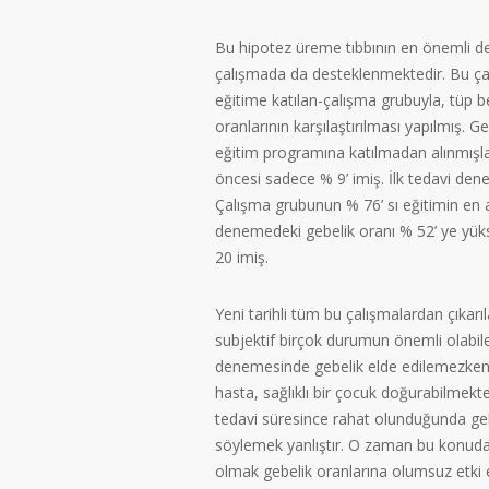
Bu hipotez üreme tıbbının en önemli derg
çalışmada da desteklenmektedir. Bu çal
eğitime katılan-çalışma grubuyla, tüp b
oranlarının karşılaştırılması yapılmış.
eğitim programına katılmadan alınmışlar
öncesi sadece % 9’ imiş. İlk tedavi den
Çalışma grubunun % 76’ sı eğitimin en a
denemedeki gebelik oranı % 52’ ye yük
20 imiş.
Yeni tarihli tüm bu çalışmalardan çıkarı
subjektif birçok durumun önemli olabile
denemesinde gebelik elde edilemezken,
hasta, sağlıklı bir çocuk doğurabilmekte
tedavi süresince rahat olunduğunda geb
söylemek yanlıştır. O zaman bu konuda
olmak gebelik oranlarına olumsuz etki e