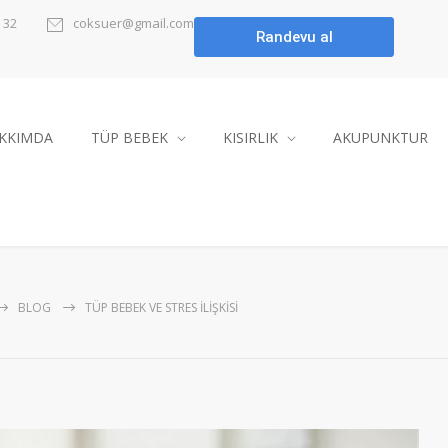
 32
coksuer@gmail.com
KKIMDA
TÜP BEBEK
KISIRLIK
AKUPUNKTUR
BLOG
TÜP BEBEK VE STRES İLIŞKISI