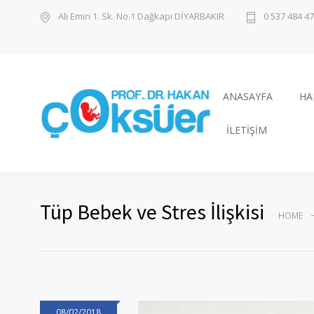
Ali Emiri 1. Sk. No.1 Dağkapı DİYARBAKIR
0 537 484 47
ANASAYFA
HA
İLETİŞİM
Tüp Bebek ve Stres İlişkisi
HOME
08/02/2018