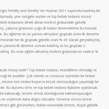
isi Fertility and Sterility’ nin Haziran 2011 sayısında basılmış bir
ışmada, yine rastgele seçilen ve tüp bebek tedavisi öncesi
ebek tedavisine direkt alınan kontrol grubundaki gebelik
 Gerçi, çalışma grubunun çoğu ilk tedavi denemelerine bu konuda
. Bu eğitimin en az yarısını almışların gruptaki oranı ilk deneme
emesinde her iki gruptaki gebelik oranı % 43’ olarak gerçekleşmiş.
z yarısına ilk deneme sonrası katılmış ve bu gruptaki 2.
selmiş. Bu oran eğitim almamış kontrol grubunda ise sadece %
lacak mesaj nedir? Tüp bebek tedavisi, kesinliklerin olmadığı ve
ceği bir pratiktir. Çok olumlu ve sorunsuz seyreden bir tedavi
 tersine tüm tedavi boyunca birçok olumsuzluğun yaşandığı bir
dir. Bu durumu stres ve tüp bebek tedavisi ilişkisine uyarlarsak;
e kalınacağı, tersine stresli olunduğunda kalınamayacağını
 ne söylemek daha doğru olacaktır: Deneme öncesi stresli
tmez gibi görünürken, tedavi sırasındaki stresin, düşük gebelik