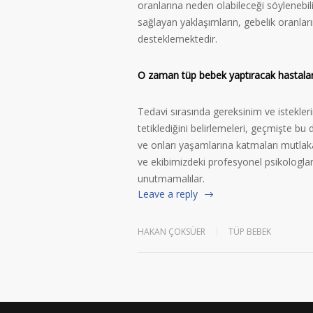
oranlarına neden olabileceği söylenebil
sağlayan yaklaşımların, gebelik oranları
desteklemektedir.
O zaman tüp bebek yaptıracak hastalar
Tedavi sırasında gereksinim ve istekler
tetiklediğini belirlemeleri, geçmişte bu
ve onları yaşamlarına katmaları mutlak
ve ekibimizdeki profesyonel psikologla
unutmamalılar.
Leave a reply
HAKAN ÇOKSÜER
TÜP BEBEK