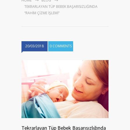
HOME
BLOG
TEKRARLAYAN TÜP BEBEK BAŞARISIZLIĞINDA
“RAHIM ÇIZME İŞLEMI”
20/03/2018
0 COMMENTS
Tekrarlayan Tüp Bebek Başarısızlığında